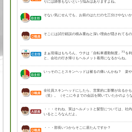
りには跡形もないという悩みはありますよね。
そない気にせんでも、お前のはただの七三分けやないか
そこには試行錯誤の積み重ねと深い理由が隠されてるの
※1
まぁ現場はもちろん、ウチは「自転車通勤制度」
を
と、会社の行き帰りもヘルメット着用になるからね。
いっそのことスキンヘッドは被るの痛いんかね？ 楽や
全社員スキンヘッドにしたら、営業的に影響が出るかも
（笑）。 （そこに今までの会話を聞いていたかのよう
・・・それね、実はヘルメットと髪型については、社内
いるところなんだよ。
・・・部長いつからそこに居たんですか？