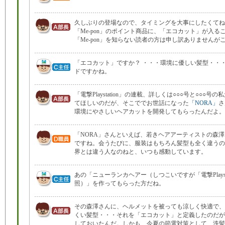
久しぶりの登場なので、タイミングを大事にしたくてね
「Me-pon」のポイント商品に、「エコカット」が入る
「Me-pon」を知らない読者の方は申し訳ありませんが
「エコカット」ですか？ ・・・環境に優しい髪型・・
ドですかね。
「電撃Playstation」の連載、詳しくは○○○号と○○○
てほしいのだが、そこででお世話になった
「NORA」
さ
環境にやさしいヘアカットを開発してもらったんだよ。
「NORA」さんといえば、若きヘアアーティストの森
ですね。会うたびに、服装はもちろん髪型も全く違うの
界とは違う人なのねと、いつも感動しています。
あの「ニューランカヘアー（しつこいですが「電撃Playsta
照）」を作ってもらった方だね。
その森澤さんに、ヘルメットを被っても涼しく快適で、
くい髪型・・・それを「エコカット」と定義したのだが
しておいたんだ。しかも、今夏の節電対策として、洗髪