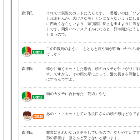
森澤氏
それでは実際のカットに入ります。一番近いのは「ソフ
しれませんが、大げさなモヒカンにならないようにしま
に四角くならないよう、頭頂部に長さを出すように気を
トです。四角いヘアスタイルになると、顔や頭がどうし
しまうので。
このD職員のように、もともと顔や頭が四角いヤツの場
でっか？
森澤氏
確かに短くカットした場合、頭のカタチが仕上がりに影
す。ですから、その頭の形によって、髪の長さを調整し
にするんですよ。
頭のカタチに合わせた「芸術」やな。
あの・・・カットしている浜口さんの頭の形はどうです
森澤氏
非常にきれいなカタチをしているので、やりやすいです
形の影響は、ほとんど受けないと思います。