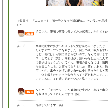
（数日後） 「エコカット」第一号となった浜口氏に、その後の使用感
した。
浜口さん、現場で実際に働いてみた感想はいかがですか
浜口氏
業務時間中に多少ヘルメットで髪は寝ちゃいましたが、
たらすぐツンツンになりました。自分の硬い髪質も幸い
けど。他には汗が髪に留まらないので、なんて言います
スーしてます（笑）。最初は少し短いかなと思ったんで
は長さはちょうどいいですね。現場のみんなには「前田
ら全員こうなる」と言っておきました（笑）。あと、懸
応ですが、出会った頃の若い自分に少し戻ったかもと言
て、体を鍛えたらもっと似合うっても言われたので、こ
いるジムに、また通い始めたいなと思っています。
なんと、「エコカット」が健康的な生活と、奥様と出会
を取り戻してくれたんですね（笑）
浜口氏
感謝しています（笑）