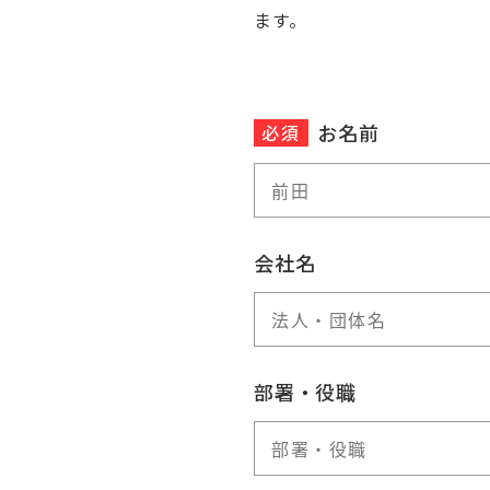
ます。
お名前
必須
会社名
部署・役職