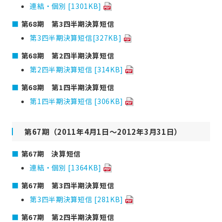
連結・個別 [1301KB]
第68期 第3四半期決算短信
第3四半期決算短信[327KB]
第68期 第2四半期決算短信
第2四半期決算短信 [314KB]
第68期 第1四半期決算短信
第1四半期決算短信 [306KB]
第67期（2011年4月1日～2012年3月31日）
第67期 決算短信
連結・個別 [1364KB]
第67期 第3四半期決算短信
第3四半期決算短信 [281KB]
第67期 第2四半期決算短信