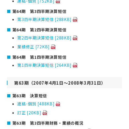
連結･個別 [752KB]
第64期 第3四半期決算短信
第3四半期決算短信 [288KB]
第64期 第2四半期決算短信
第2四半期決算短信 [288KB]
業績修正 [72KB]
第64期 第1四半期決算短信
第1四半期決算短信 [264KB]
第63期（2007年4月1日～2008年3月31日）
第63期 決算短信
連結･個別 [488KB]
訂正 [20KB]
第63期 第3四半期財務・業績の概況