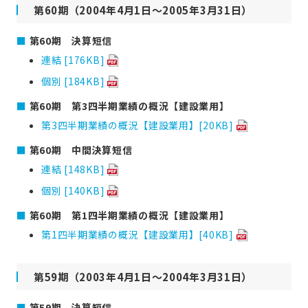
第60期（2004年4月1日～2005年3月31日）
第60期 決算短信
連結 [176KB]
個別 [184KB]
第60期 第3四半期業績の概況【建設業用】
第3四半期業績の概況【建設業用】[20KB]
第60期 中間決算短信
連結 [148KB]
個別 [140KB]
第60期 第1四半期業績の概況【建設業用】
第1四半期業績の概況【建設業用】[40KB]
第59期（2003年4月1日～2004年3月31日）
第59期 決算短信