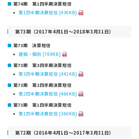
第74期 第1四半期決算短信
第1四半期決算短信 [430KB]
第73期（2017年4月1日～2018年3月31日）
第73期 決算短信
連結・個別 [769KB]
第73期 第3四半期決算短信
第3四半期決算短信 [441KB]
第73期 第2四半期決算短信
第2四半期決算短信 [466KB]
第73期 第1四半期決算短信
第1四半期決算短信 [360KB]
第72期（2016年4月1日～2017年3月31日）