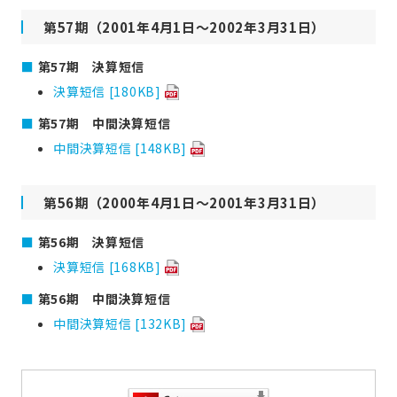
第57期（2001年4月1日～2002年3月31日）
第57期 決算短信
決算短信 [180KB]
第57期 中間決算短信
中間決算短信 [148KB]
第56期（2000年4月1日～2001年3月31日）
第56期 決算短信
決算短信 [168KB]
第56期 中間決算短信
中間決算短信 [132KB]