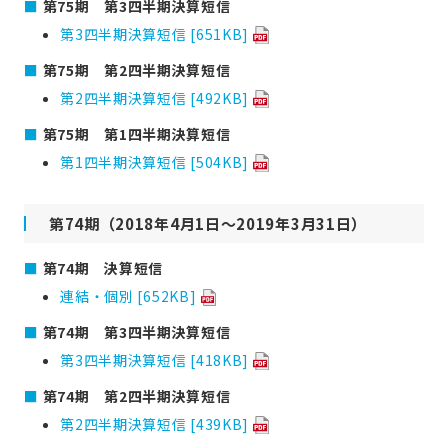
第75期 第3四半期決算短信
第3四半期決算短信 [651KB]
第75期 第2四半期決算短信
第2四半期決算短信 [492KB]
第75期 第1四半期決算短信
第1四半期決算短信 [504KB]
第74期（2018年4月1日～2019年3月31日）
第74期 決算短信
連結・個別 [652KB]
第74期 第3四半期決算短信
第3四半期決算短信 [418KB]
第74期 第2四半期決算短信
第2四半期決算短信 [439KB]