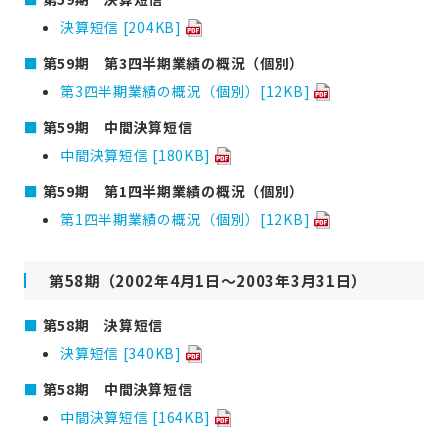
決算短信 [204KB]
第59期 第3四半期業績の概況（個別）
第3四半期業績の概況（個別）[12KB]
第59期 中間決算短信
中間決算短信 [180KB]
第59期 第1四半期業績の概況（個別）
第1四半期業績の概況（個別）[12KB]
第58期（2002年4月1日～2003年3月31日）
第58期 決算短信
決算短信 [340KB]
第58期 中間決算短信
中間決算短信 [164KB]