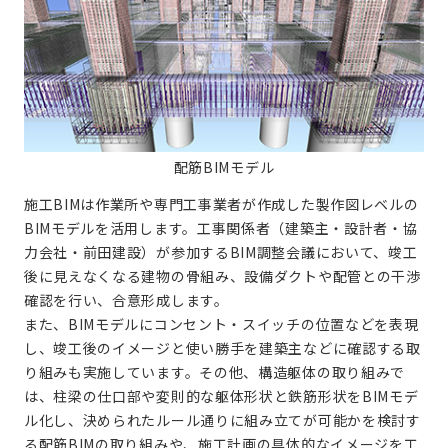
配筋BIMモデル
施工BIMは作業所や専門工事業者が作成した製作図レベルの
BIMモデルを活用します。工事関係者（建築主・設計者・協
力会社・前田建設）が参加するBIM調整会議において、竣工
後に見えなくなる建物の骨組み、設備ダクトや配管との干渉
確認を行い、合意形成します。
また、BIMモデルにコンセント・スイッチの位置などを表現
し、竣工後のイメージと使い勝手を建築主などに確認する取
り組みも実施しています。その他、構造躯体の取り組みで
は、柱梁の仕口部や変則的な躯体形状と鉄筋形状をBIMモデ
ル化し、決められたルール通りに組み立てが可能かを検討す
る配筋BIMの取り組みや、施工計画の具体的なイメージを工