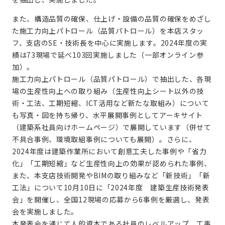
また、構造品質の確保、仕上げ・設備の品質の確保をめざし
た施工力向上パトロール（品質パトロール）を本店スタッ
フ、支店のSE・技術長を中心に実施します。2024年度の実
績は73現場で延べ103回実施しました（一部オンライン参
加）。
施工力向上パトロール（品質パトロール）で抽出した、各現
場の生産性向上への取り組み（生産性向上シート以外の技
術・工法、工期短縮、ICT活用など新たな取組み）について
も写真・図を持ち帰り、水平展開事例としてアーキサイト
（建築系社員向けホームページ）で展開しています（併せて
不具合事例、環境取組事例についても展開）。さらに、
2024年度は建築作業所において創意工夫した事例や「省力
化」「工期短縮」など生産性向上の効果が認められた事例、
また、本支店技術開発やBIMの取り組みなど「新技術」「新
工法」について10月10日に「2024年度 建築生産技術発表
会」を開催し、全国12現場の応募から6事例を厳選し、発表
会を実施しました。
本発表会を通じて人的資本である社員のレベルアップ、工事