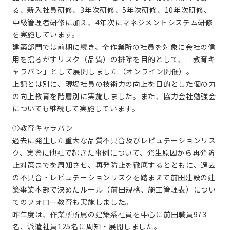
る、新入社員研修、3年次研修、5年次研修、10年次研修、
中級管理者研修に加え、4年次にマネジメントシステム研修
を実施しています。
建築部門では前期に続き、全作業所の社員を対象に会社の信
用を揺るがすリスク（品質）の排除を目的として、「教育キ
ャラバン」として展開しました（オンライン開催）。
上記とは別に、現場社員の技術力の向上を目的とした個の力
の向上教育を階層別に実施しました。また、協力会社勉強会
についても継続して実施しています。
①教育キャラバン
過去に発生した重大な品質不具合及びレピュテーションリス
ク、実際に他社で起きた事例について、発生原因から再発防
止対策までを周知させ、再発防止を徹底するとともに、過去
の不具合・レピュテーションリスクを踏まえて前田建設の建
築事業本部で決めたルール（前田規格、施工管理表）につい
てのフォロー教育も実施しました。
昨年度は、作業所所属の建築系社員を中心に前田職員973
名、派遣社員125名に周知・展開しました。