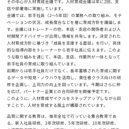
その中心が人材育成会議です。人材育成会議は年に2回、支
店や部署毎に実施しています。
会議では、若手社員（2～5年目）の業務への取り組み、モチ
ベーションの状況、成長度合などを基に育成方針を議論しま
す。会議にはトレーナーの他、本店・支店の関係者および人
材開発アドバイザーが出席し情報を共有します。決定された
人材育成方針に基づき「成長を支援する面談」を行い、具体
的な指導内容をトレーナーから若手社員に伝えます。このよ
うな取り組みを通じて、本店、支店、作業所が一体となって
若手社員の育成に取り組んでいます。
前期からは若手社員だけでなく、長年蓄積された育成に関す
るデータや知見・ノウハウを活用し、責任者クラス向けの研
修を企画し、上司力の向上を図っています。今期はさらに枠
を広げ、パートナー企業との合同研修を開催予定です。
このように、人材育成サイクルをステップアップしながら回
すことで、人材を育成する風土が構築されています。
品質に関する教育は、毎年全社で行っている集合教育であ
る、新入社員研修、3年次研修、5年次研修、10年次研修、