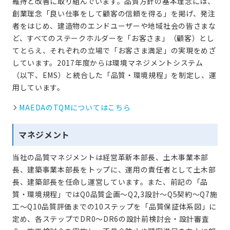
維持と改善に取り組んでいます。品質方針の基本理念には、
創業理念「良い仕事をして顧客の信頼を得る」を掲げ、発注
者をはじめ、建造物のエンドユーザーや地域社会の皆さまな
ど、すべてのステークホルダーを「お客さま」（顧客）とし
てとらえ、それぞれの立場で「お客さま満足」の実現をめざ
しています。2017年度からは環境マネジメントシステム
（以下、EMS）と統合した「品質・環境規程」を制定し、運
用しています。
MAEDAのTQMについてはこちら
マネジメント
当社の品質マネジメントは経営革新本部長、土木事業本部
長、建築事業本部長をトップに、運用の責任者として土木部
長、建築部長を任命し運営しています。また、前記の「品
質・環境規程」ではQ0品質企画〜Q2,3設計～Q5契約～Q7施
工～Q10品質評価までの10ステップを「品質保証体系図」に
定め、各ステップでDR0～DR6の設計前検討会・設計審査