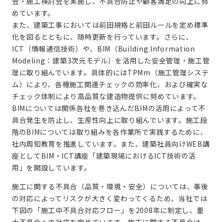
会・施工検討会を実施し、不具合防止や顧客満足の向上に努
めています。
また、建築工事においては前田規格と前田ルールを定め標準
化を図るとともに、随時更新を行っています。さらに、
ICT（情報通信技術）や、BIM（Building Information
Modeling：建築3次元モデル）を活用した安全管理・施工管
理に取り組んでいます。具体的にはTPMm（施工管理システ
ム）により、各種施工関連チェックの効率化、および確実な
チェック体制により高品質な建造物提供に努めています。
BIMについては関係各社を巻き込んだBIMの活用によって不
具合発生を防止し、生産性向上に取り組んでいます。施工段
階のBIMについては取り組みを各作業所で実践するために、
社内周知教育を推進しています。また、建築社員向けWEB講
座としてBIM・ICT講座「建築現場におけるICT技術の活
用」を開設しています。
施工に関する不具合（品質・環境・安全）については、事後
の対応によってリスクが大きく変わってくるため、当社では
下図の「施工中不具合対応フロー」を2008年に制定し、重