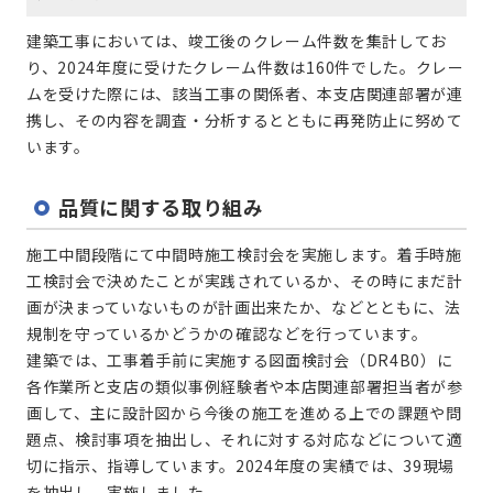
建築工事においては、竣工後のクレーム件数を集計してお
り、2024年度に受けたクレーム件数は160件でした。クレー
ムを受けた際には、該当工事の関係者、本支店関連部署が連
携し、その内容を調査・分析するとともに再発防止に努めて
います。
品質に関する取り組み
施工中間段階にて中間時施工検討会を実施します。着手時施
工検討会で決めたことが実践されているか、その時にまだ計
画が決まっていないものが計画出来たか、などとともに、法
規制を守っているかどうかの確認などを行っています。
建築では、工事着手前に実施する図面検討会（DR4B0）に
各作業所と支店の類似事例経験者や本店関連部署担当者が参
画して、主に設計図から今後の施工を進める上での課題や問
題点、検討事項を抽出し、それに対する対応などについて適
切に指示、指導しています。2024年度の実績では、39現場
を抽出し、実施しました。