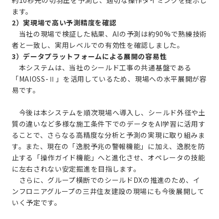
約10秒先の切羽圧を予測し、適切な操作タイミングを提示し
ます。
2）実現場で高い予測精度を確認
当社の現場で検証した結果、AIの予測は約90%で熟練技術
者と一致し、実用レベルでの有効性を確認しました。
3）データプラットフォームによる展開の容易性
本システムは、当社のシールド工事の共通基盤である
「MAIOSS-Ⅱ」を活用しているため、現場への水平展開が容
易です。
今後は本システムを順次現場へ導入し、シールド外径や土
質の違いなど多様な施工条件下でのデータをAI学習に活用す
ることで、さらなる高精度な分析と予測の実現に取り組みま
す。また、現在の「逸脱予兆の警報機能」に加え、逸脱を防
止する「操作ガイド機能」へと進化させ、オペレータの技能
に左右されない安定掘進を目指します。
さらに、グループ横断でのシールドDXの推進のため、イ
ンフロニアグループの三井住友建設の現場にも今後展開して
いく予定です。