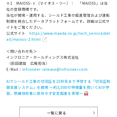
※1 MAIOSS-Ⅱ（マイオス・ツー）： 「MAIOSS」は当
社の登録商標です。
当社が開発・運用する、シールド工事の掘進管理および運転
制御を統合したデータプラットフォームです。詳細は公式サ
イトをご覧ください。
公式サイト
https://www.maeda.co.jp/tech_service/det
ail/maioss-2.html
＜問い合わせ先＞
インフロニア・ホールディングス株式会社
（前田建設 広報担当）
E-Mail：
infroneer-release@infroneer.com
AIでシールド工事の切羽圧を10秒先まで予想する「切羽圧制
御支援システム」を開発 ～約3,000の特徴量を用いてAIが学
習。熟練技術者に依存せず安定掘進を実現～
一覧に戻る