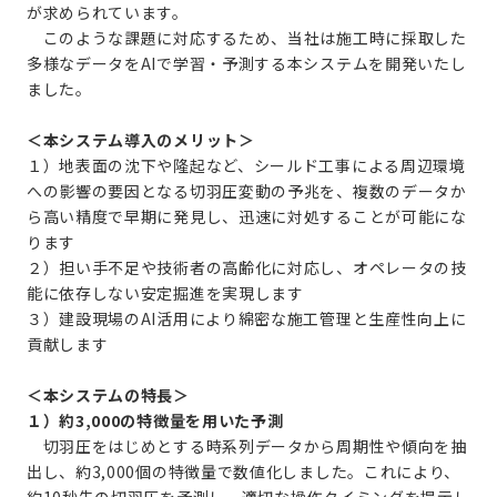
が求められています。
このような課題に対応するため、当社は施工時に採取した
多様なデータをAIで学習・予測する本システムを開発いたし
ました。
＜本システム導入のメリット＞
１）地表面の沈下や隆起など、シールド工事による周辺環境
への影響の要因となる切羽圧変動の予兆を、複数のデータか
ら高い精度で早期に発見し、迅速に対処することが可能にな
ります
２）担い手不足や技術者の高齢化に対応し、オペレータの技
能に依存しない安定掘進を実現します
３）建設現場のAI活用により綿密な施工管理と生産性向上に
貢献します
＜本システムの特長＞
１）約3,000の特徴量を用いた予測
切羽圧をはじめとする時系列データから周期性や傾向を抽
出し、約3,000個の特徴量で数値化しました。これにより、