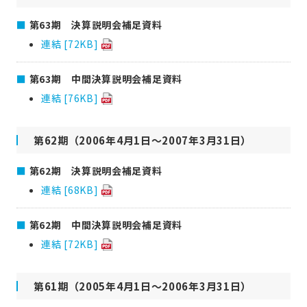
第63期 決算説明会補足資料
連結 [72KB]
第63期 中間決算説明会補足資料
連結 [76KB]
第62期（2006年4月1日～2007年3月31日）
第62期 決算説明会補足資料
連結 [68KB]
第62期 中間決算説明会補足資料
連結 [72KB]
第61期（2005年4月1日～2006年3月31日）