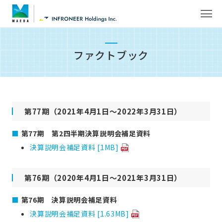
ファクトブック
第77期（2021年4月1日～2022年3月31日）
第77期 第2四半期決算説明会補足資料
決算説明会補足資料 [1MB]
第76期（2020年4月1日～2021年3月31日）
第76期 決算説明会補足資料
決算説明会補足資料 [1.63MB]