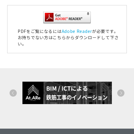
PDFをご覧になるには
Adobe Reader
が必要です。
お持ちでない方はこちらからダウンロードして下さ
い。