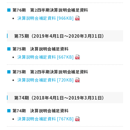
第76期 第2四半期決算説明会補足資料
決算説明会補足資料 [966KB]
第75期（2019年4月1日～2020年3月31日）
第75期 決算説明会補足資料
決算説明会補足資料 [667KB]
第75期 第2四半期決算説明会補足資料
決算説明会補足資料 [720KB]
第74期（2018年4月1日～2019年3月31日）
第74期 決算説明会補足資料
決算説明会補足資料 [767KB]