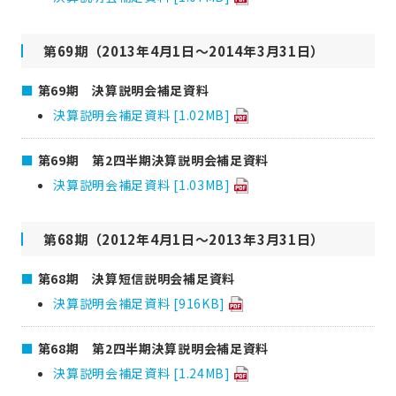
第69期（2013年4月1日～2014年3月31日）
第69期 決算説明会補足資料
決算説明会補足資料 [1.02MB]
第69期 第2四半期決算説明会補足資料
決算説明会補足資料 [1.03MB]
第68期（2012年4月1日～2013年3月31日）
第68期 決算短信説明会補足資料
決算説明会補足資料 [916KB]
第68期 第2四半期決算説明会補足資料
決算説明会補足資料 [1.24MB]