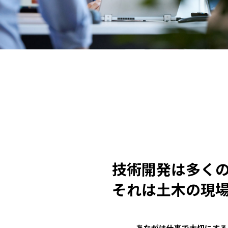
技術開発は多く
それは
土木の現
あながは仕事で大切にする